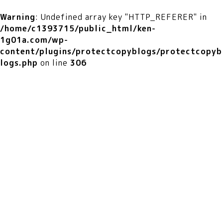
Warning
: Undefined array key "HTTP_REFERER" in
/home/c1393715/public_html/ken-
1g01a.com/wp-
content/plugins/protectcopyblogs/protectcopyb
logs.php
on line
306