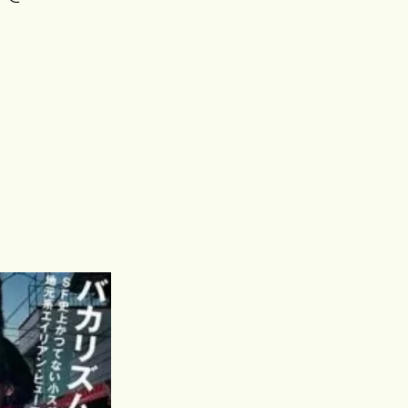
リトル・フォ
レスト（夏・
ぼくのお日
語
Love Letter
砂の器
秋、冬・春）
ま