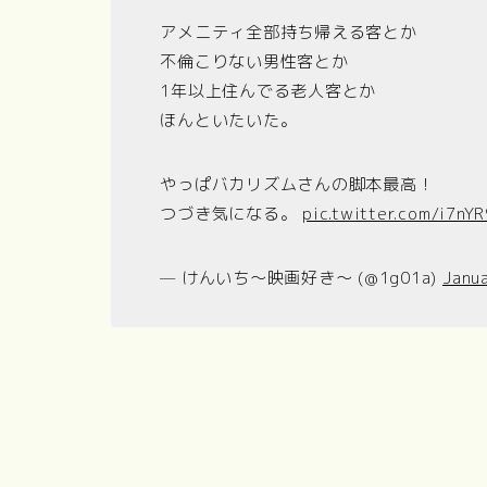
アメニティ全部持ち帰える客とか
不倫こりない男性客とか
1年以上住んでる老人客とか
ほんといたいた。
やっぱバカリズムさんの脚本最高！
つづき気になる。
pic.twitter.com/i7nY
— けんいち〜映画好き〜 (@1g01a)
Janu