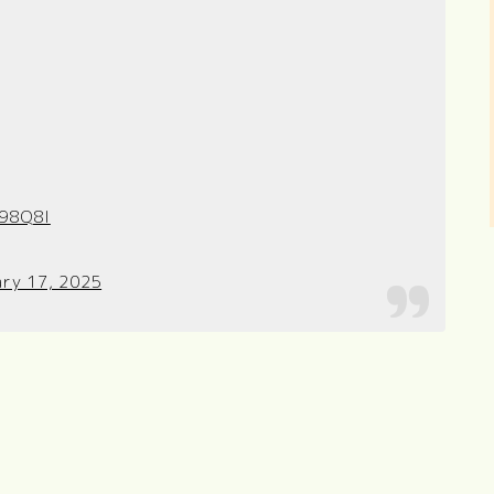
R98Q8I
ary 17, 2025