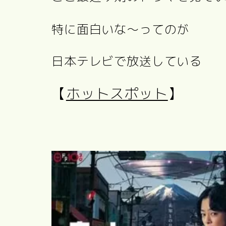
特に面白いな～ってのが
日本テレビで放送している
PERFECT
【
ホットスポット
】
国宝
DAYS
東京物