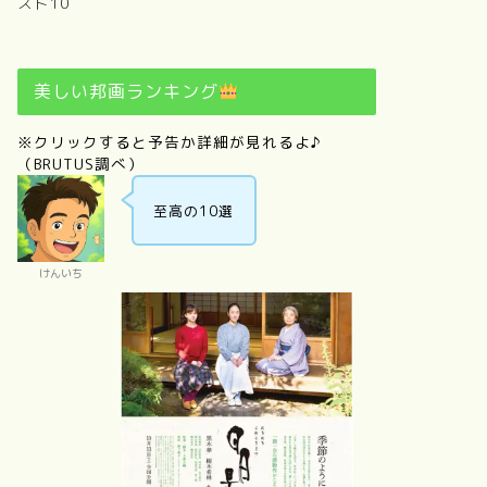
スト10
美しい邦画ランキング
※クリックすると予告か詳細が見れるよ♪
（BRUTUS調べ）
至高の10選
けんいち